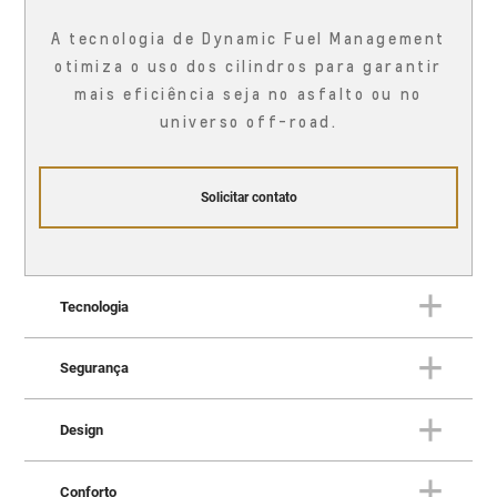
A tecnologia de Dynamic Fuel Management
otimiza o uso dos cilindros para garantir
mais eficiência seja no asfalto ou no
universo off-road.
Solicitar contato
Tecnologia
Segurança
TECNOLOGIA
Uma fortaleza conectada à vida
Design
real
SEGURANÇA
Proteção em todas as direções
Conforto